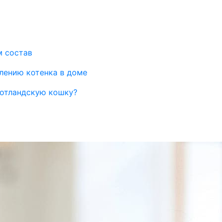
м состав
влению котенка в доме
шотландскую кошку?