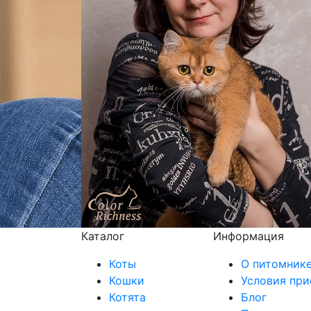
Каталог
Информация
Коты
О питомник
Кошки
Условия при
Котята
Блог