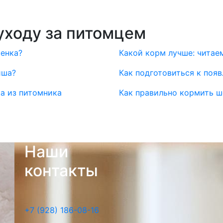
уходу за питомцем
тенка?
Какой корм лучше: читае
иша?
Как подготовиться к поя
ка из питомника
Как правильно кормить 
Наши
контакты
+7 (928) 186-08-16