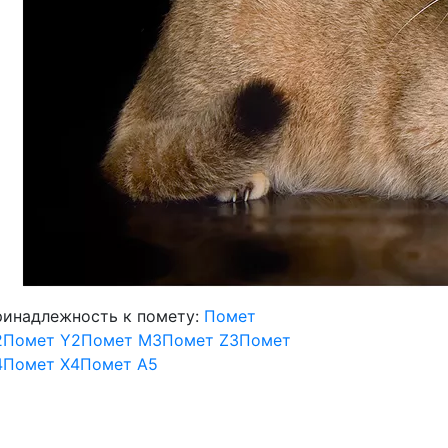
инадлежность к помету:
Помет
2
Помет Y2
Помет M3
Помет Z3
Помет
4
Помет X4
Помет А5