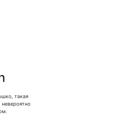
n
ышко, такая
С невероятно
ом.