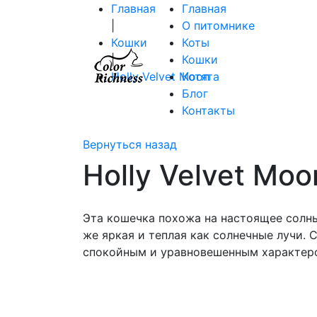
Главная
Главная
|
О питомнике
Кошки
Коты
|
Кошки
Holly Velvet Moon
Котята
Блог
Контакты
Вернуться назад
Holly Velvet Moo
Эта кошечка похожа на настоящее солн
же яркая и теплая как солнечные лучи. 
спокойным и уравновешенным характер