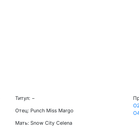
)
Титул:
−
Пр
O
Отец:
Punch Miss Margo
O
Мать:
Snow City Celena