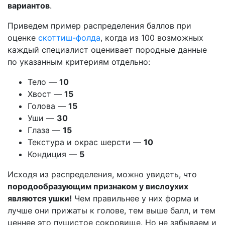
вариантов
.
Приведем пример распределения баллов при
оценке
скоттиш-фолда
, когда из 100 возможных
каждый специалист оценивает породные данные
по указанным критериям отдельно:
Тело —
10
Хвост —
15
Голова —
15
Уши —
30
Глаза —
15
Текстура и окрас шерсти —
10
Кондиция —
5
Исходя из распределения, можно увидеть, что
породообразующим признаком у вислоухих
являются ушки!
Чем правильнее у них форма и
лучше они прижаты к голове, тем выше балл, и тем
ценнее это пушистое сокровище. Но не забываем и