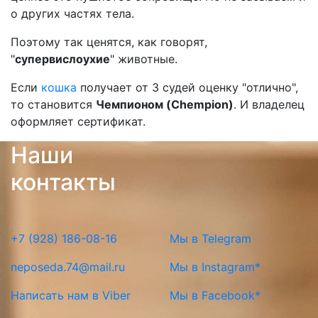
о других частях тела.
Поэтому так ценятся, как говорят,
"
супервислоухие
" животные.
Если
кошка
получает от 3 судей оценку "отлично",
то становится
Чемпионом (Chempion)
. И владелец
оформляет сертификат.
Наши
контакты
+7 (928) 186-08-16
Мы в Telegram
neposeda.74@mail.ru
Мы в Instagram*
Написать нам в Viber
Мы в Facebook*